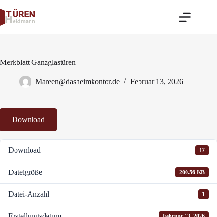
Zum
Inhalt
springen
Merkblatt Ganzglastüren
Mareen@dasheimkontor.de
Februar 13, 2026
Download
Download
17
Dateigröße
200.56 KB
Datei-Anzahl
1
Erstellungsdatum
Februar 13, 2026